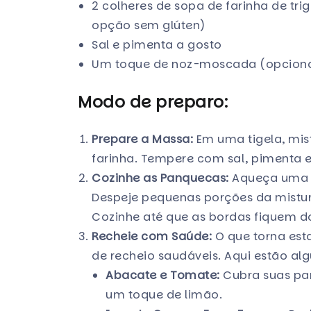
2 colheres de sopa de farinha de tri
opção sem glúten)
Sal e pimenta a gosto
Um toque de noz-moscada (opciona
Modo de preparo:
Prepare a Massa:
Em uma tigela, mist
farinha. Tempere com sal, pimenta 
Cozinhe as Panquecas:
Aqueça uma f
Despeje pequenas porções da mistura
Cozinhe até que as bordas fiquem do
Recheie com Saúde:
O que torna est
de recheio saudáveis. Aqui estão al
Abacate e Tomate:
Cubra suas pa
um toque de limão.