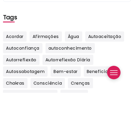
Tags
Acordar
Afirmações
Água
Autoaceitação
Autoconfiança
autoconhecimento
Autorreflexão
Autorreflexão Diária
Autossabotagem
Bem-estar
Benefícios
Chakras
Consciência
Crenças
Crescimento Pessoal
Cuidados
Wallaroo Entretenimento
Wallaroo Corp.
WooMaxx
Woo! Magazine
Indicações