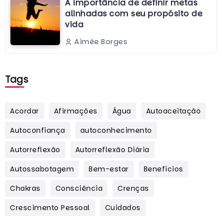
A importância de definir metas
alinhadas com seu propósito de
vida
Aimée Borges
Tags
Acordar
Afirmações
Água
Autoaceitação
Autoconfiança
autoconhecimento
Autorreflexão
Autorreflexão Diária
Autossabotagem
Bem-estar
Benefícios
Chakras
Consciência
Crenças
Crescimento Pessoal
Cuidados